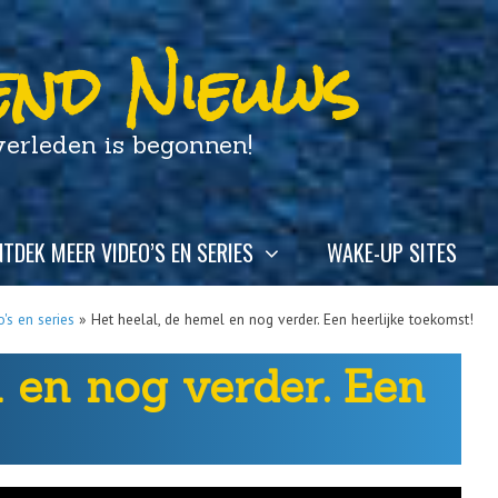
nd Nieuws
leden is begonnen!
TDEK MEER VIDEO’S EN SERIES
WAKE-UP SITES
's en series
»
Het heelal, de hemel en nog verder. Een heerlijke toekomst!
l en nog verder. Een