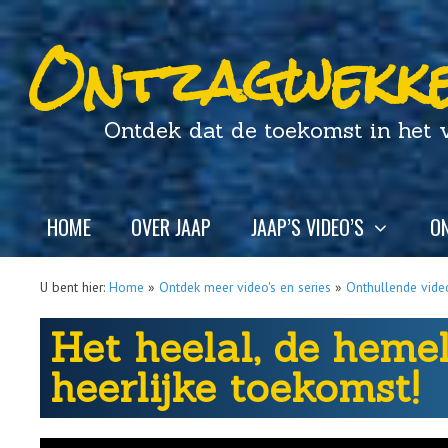
Ontzagwekke
Ontdek dat de toekomst in het ver
HOME
OVER JAAP
JAAP’S VIDEO’S
ON
U bent hier:
Home
»
Ontdek meer video's en series
»
Onthullende video
Het heelal, de heme
heerlijke toekomst!