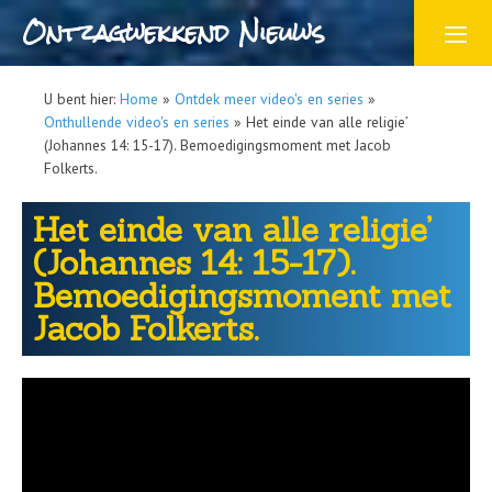
Ontzagwekkend Nieuws
U bent hier:
Home
»
Ontdek meer video's en series
»
Onthullende video's en series
»
Het einde van alle religie’
(Johannes 14: 15-17). Bemoedigingsmoment met Jacob
Folkerts.
Het einde van alle religie’
(Johannes 14: 15-17).
Bemoedigingsmoment met
Jacob Folkerts.