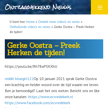
Ontzagwekkend Nieuws
U bent hier:
Home
»
Ontdek meer video's en series
»
Onthullende video's en series
»
Gerke Oostra – Preek Herken
de tijden!
Gerke Oostra – Preek
Herken de tijden!
https://youtu.be/Rh78aPSKXhU
reddit bluegirl122
Op 10 januari 2021 sprak Gerke Oostra
een krachtig en helder woord over de tijd waarin we leven.
Ben je bemoedigd? Laat het ons weten. Bericht ons en like
onze kanalen:
https://www.ecvredekerk.nl
https://www.facebook.com/ecvredekerk