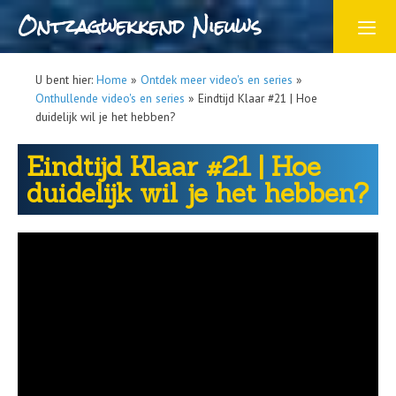
Ontzagwekkend Nieuws
U bent hier:
Home
»
Ontdek meer video's en series
»
Onthullende video's en series
»
Eindtijd Klaar #21 | Hoe
duidelijk wil je het hebben?
Eindtijd Klaar #21 | Hoe
duidelijk wil je het hebben?