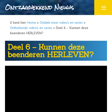
Ontzagwekkend Nieuws
U bent hier:
Home
»
Ontdek meer video's en series
»
Onthullende video's en series
»
Deel 6 – Kunnen deze
beenderen HERLEVEN?
Deel 6 – Kunnen deze
beenderen HERLEVEN?