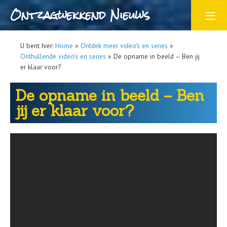
Ontzagwekkend Nieuws
U bent hier:
Home
»
Ontdek meer video's en series
»
Onthullende video's en series
»
De opname in beeld – Ben jij
er klaar voor?
De opname in beeld – Ben
jij er klaar voor?