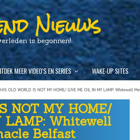
nd Nieuws
leden is begonnen!
TDEK MEER VIDEO’S EN SERIES
WAKE-UP SITES
HIS OLD WORLD IS NOT MY HOME/ GIVE ME OIL IN MY LAMP: Whitewell Metr
IS NOT MY HOME/
 LAMP: Whitewell
acle Belfast