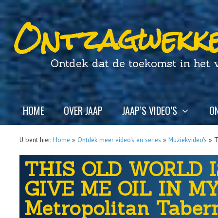
Ontzagwekke
Ontdek dat de toekomst in het ver
HOME
OVER JAAP
JAAP’S VIDEO’S
ON
U bent hier:
Home
»
Ontdek meer video's en series
»
Muziekvideo's
»
T
THIS OLD WORLD 
GIVE ME OIL IN MY
Metropolitan Tabern