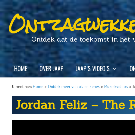
Ontzagwekke
Ontdek dat de toekomst in het ver
HOME
OVER JAAP
JAAP’S VIDEO’S
ON
U bent hier:
Home
»
Ontdek meer video's en series
»
Muziekvideo's
»
J
Jordan Feliz – The 