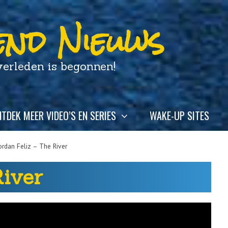
nd Nieuws
leden is begonnen!
TDEK MEER VIDEO’S EN SERIES
WAKE-UP SITES
ordan Feliz – The River
River