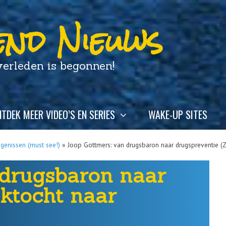
nd Nieuws
leden is begonnen!
TDEK MEER VIDEO’S EN SERIES
WAKE-UP SITES
igenissen (must see!)
»
Joop Gottmers: van drugsbaron naar drugspreventie (
 drugsbaron naar
ektocht naar