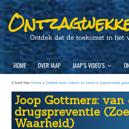
Ontzagwekke
Ontdek dat de toekomst in het ver
HOME
OVER JAAP
JAAP’S VIDEO’S
ON
U bent hier:
Home
»
Ontdek meer video's en series
»
Inspirerende getu
Joop Gottmers: van
drugspreventie (Zo
Waarheid)