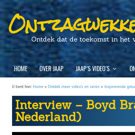
Ontzagwekke
Ontdek dat de toekomst in het ver
HOME
OVER JAAP
JAAP’S VIDEO’S
ON
U bent hier:
Home
»
Ontdek meer video's en series
»
Inspirerende getu
Interview – Boyd Br
Nederland)