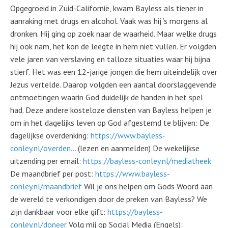
Opgegroeid in Zuid-Californië, kwam Bayless als tiener in
aanraking met drugs en alcohol. Vaak was hij ’s morgens al
dronken. Hij ging op zoek naar de waarheid. Maar welke drugs
hij ook nam, het kon de leegte in hem niet vullen. Er volgden
vele jaren van verslaving en talloze situaties waar hij bijna
stierf. Het was een 12-jarige jongen die hem uiteindelijk over
Jezus vertelde. Daarop volgden een aantal doorslaggevende
ontmoetingen waarin God duidelijk de handen in het spel
had. Deze andere kosteloze diensten van Bayless helpen je
om in het dagelijks leven op God afgestemd te blijven: De
dagelijkse overdenking:
https://www.bayless-
conley.nl/overden…
(lezen en aanmelden) De wekelijkse
uitzending per email:
https://bayless-conley.nl/mediatheek
De maandbrief per post:
https://www.bayless-
conley.nl/maandbrief
Wil je ons helpen om Gods Woord aan
de wereld te verkondigen door de preken van Bayless? We
zijn dankbaar voor elke gift:
https://bayless-
conley.nl/doneer
Volg mij op Social Media (Engels):