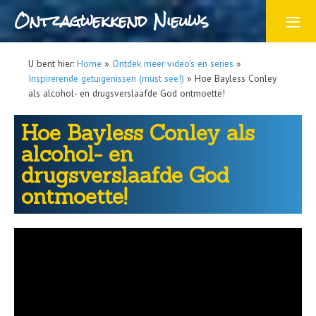
Ontzagwekkend Nieuws
U bent hier:
Home
»
Ontdek meer video's en series
»
Inspirerende getuigenissen (must see!)
»
Hoe Bayless Conley
als alcohol- en drugsverslaafde God ontmoette!
Hoe Bayless Conley als
alcohol- en
drugsverslaafde God
ontmoette!