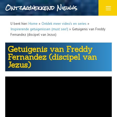
Ontzagwekkend Nieuws
U bent hier:
Home
»
Ontdek meer video's en series
»
Inspirerende getuigenissen (must see!)
»
Getuigenis van Freddy
Fernandez (discipel van Jezus)
Getuigenis van Freddy
Fernandez (discipel van
Jezus)